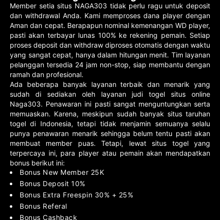
Member setia situs NAGA303 tidak perlu ragu untuk deposit
dan withdrawal Anda. Kami memproses dana player dengan
Aman dan cepat. Berapapun nominal kemenangan WD player,
pasti akan terbayar lunas 100% ke rekening pemain. Setiap
proses deposit dan withdraw diproses otomatis dengan waktu
yang sangat cepat, hanya dalam hitungan menit. Tim layanan
pelanggan tersedia 24 jam non-stop, siap membantu dengan
ramah dan profesional.
Ada beberapa banyak layanan terbaik dan menarik yang
sudah di sediakan oleh layanan judi togel situs online
Naga303. Penawaran ini pasti sangat menguntungkan serta
memuaskan. Karena, meskipun sudah banyak situs taruhan
togel di Indonesia, tetapi tidak menjamin semuanya selalu
punya penawaran menarik sehingga belum tentu pasti akan
membuat member puas. Tetapi, lewat situs togel yang
terpercaya ini, para player atau pemain akan mendapatkan
bonus berikut ini:
Bonus New Member 25K
Bonus Deposit 10%
Bonus Extra Freespin 30% + 25%
Bonus Referal
Bonus Cashback