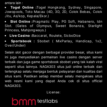
antara lain :
Togel Online :
Togel Hongkong, Sydney, Singapore,
Jowopools, Toto Macau (4D, 3D, 2D, Colok Bebas, Colok
Jitu, As/kop, Kepala/Ekor.)
Slot Online :
Pragmatic Play, PG Soft, Habanero, Idn
Slot. (Gates of Olympus, Sweet Bonanza, Starlight
Princess, Mahjongways.)
Live Casino :
Baccarat, Roulete, SicboDice
Sportsbook :
Sbobet ( MixParlay, Handicap, 1x2,
Over/Under)
Selain slot gacor dengan berbagai provider besar, situs kami
ini juga menyediakan permainan live casino dengan server
terbaik dan juga game sportsbook sbobet yang tak kalah viral
seperti situs lainnya. NAGA303 situs judi online terbaik dan
terlengkap selalu menjaga bentuk pelayanan dan kualitas dari
situs kami. Pastikan setiap member selalu mengakses situs
web resmi kami yang dapat Anda cek di situs official
NAGA303.
License: