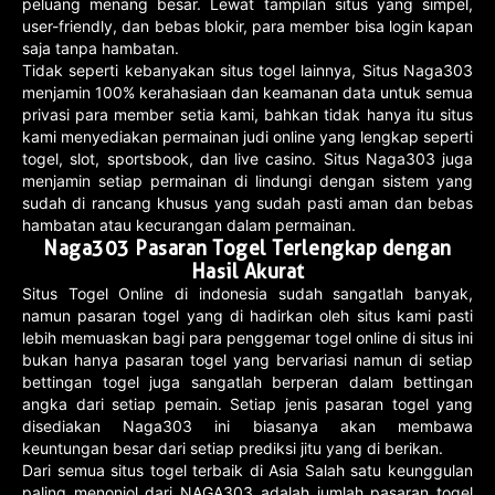
peluang menang besar. Lewat tampilan situs yang simpel,
user-friendly, dan bebas blokir, para member bisa login kapan
saja tanpa hambatan.
Tidak seperti kebanyakan situs togel lainnya, Situs Naga303
menjamin 100% kerahasiaan dan keamanan data untuk semua
privasi para member setia kami, bahkan tidak hanya itu situs
kami menyediakan permainan judi online yang lengkap seperti
togel, slot, sportsbook, dan live casino. Situs Naga303 juga
menjamin setiap permainan di lindungi dengan sistem yang
sudah di rancang khusus yang sudah pasti aman dan bebas
hambatan atau kecurangan dalam permainan.
Naga303 Pasaran Togel Terlengkap dengan
Hasil Akurat
Situs Togel Online di indonesia sudah sangatlah banyak,
namun pasaran togel yang di hadirkan oleh situs kami pasti
lebih memuaskan bagi para penggemar togel online di situs ini
bukan hanya pasaran togel yang bervariasi namun di setiap
bettingan togel juga sangatlah berperan dalam bettingan
angka dari setiap pemain. Setiap jenis pasaran togel yang
disediakan Naga303 ini biasanya akan membawa
keuntungan besar dari setiap prediksi jitu yang di berikan.
Dari semua situs togel terbaik di Asia Salah satu keunggulan
paling menonjol dari NAGA303 adalah jumlah pasaran togel