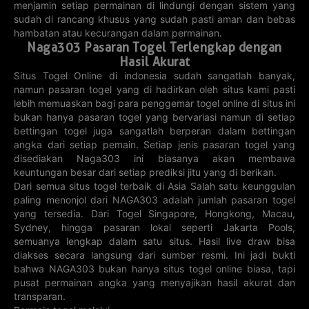
menjamin setiap permainan di lindungi dengan sistem yang
3816
2503
956
5224
sudah di rancang khusus yang sudah pasti aman dan bebas
hambatan atau kecurangan dalam permainan.
4D DOMINICA
3D IDAHO
3D KANSAS
5D LOUISIANA
Naga303 Pasaran Togel Terlengkap dengan
09-08-2026
09-08-2026
09-08-2026
09-08-2026
1238
197
110
50410
Hasil Akurat
Situs Togel Online di indonesia sudah sangatlah banyak,
3D LOUISIANA
3D MARYLAND
5D MARYLAND
5D
namun pasaran togel yang di hadirkan oleh situs kami pasti
PENNSYLVANIA
09-08-2026
lebih memuaskan bagi para penggemar togel online di situs ini
09-08-2026
09-08-2026
09-08-2026
83892
068
228
86222
bukan hanya pasaran togel yang bervariasi namun di setiap
bettingan togel juga sangatlah berperan dalam bettingan
5D
5D CAMBODIA
3D
3D GEORGIA
WASHINGTON
CONNECTICUT
angka dari setiap pemain. Setiap jenis pasaran togel yang
DC
disediakan Naga303 ini biasanya akan membawa
09-08-2026
09-08-2026
09-08-2026
09-08-2026
38235
66783
665
316
keuntungan besar dari setiap prediksi jitu yang di berikan.
Dari semua situs togel terbaik di Asia Salah satu keunggulan
3D INDIANA
3D IOWA
3D NEBRASKA
3D NEW
paling menonjol dari NAGA303 adalah jumlah pasaran togel
JERSEY
yang tersedia. Dari Togel Singapore, Hongkong, Macau,
09-08-2026
09-08-2026
09-08-2026
09-08-2026
022
172
350
325
Sydney, hingga pasaran lokal seperti Jakarta Pools,
semuanya lengkap dalam satu situs. Hasil live draw bisa
3D VIETLOTT
3D WESTERN
3D POLLA
3D ILLINOIS
MAX
CAN
CHILIE
diakses secara langsung dari sumber resmi. Ini jadi bukti
07-08-2026
09-08-2026
09-08-2026
bahwa NAGA303 bukan hanya situs togel online biasa, tapi
09-08-2026
464
227
154
161
pusat permainan angka yang menyajikan hasil akurat dan
transparan.
3D ONTARIO
3D QUEBEC
3D AU
3D DELAWARE
LOTTERYWEST