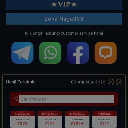
Zona Naga303
Klik untuk hubungi customer service kami
Hasil Terakhir
09 Agustus 2026
King Kong 4D
4D Toto Macau
5D Toto Macau
HONGKONG
08-08-2026
09-08-2026
08-08-2026
08-08-2026
6239
7545
83604
5917